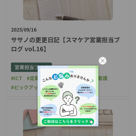
2025/09/16
ササノの更更日記【スマケア営業担当ブ
ログ vol.16】
営業担当ブログ
#ICT
#定期巡回・随時対応型訪問介護看護
#ピックアップ