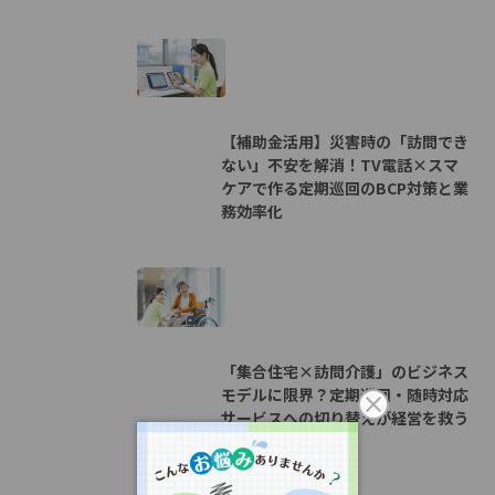
【補助金活用】災害時の「訪問でき
ない」不安を解消！TV電話×スマ
ケアで作る定期巡回のBCP対策と業
務効率化
「集合住宅×訪問介護」のビジネス
モデルに限界？定期巡回・随時対応
サービスへの切り替えが経営を救う
理由