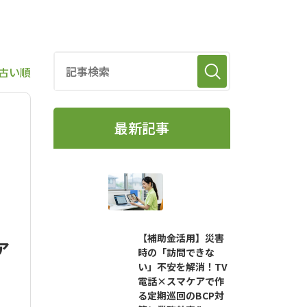
古い順
最新記事
【補助金活用】災害
ア
時の「訪問できな
い」不安を解消！TV
電話×スマケアで作
る定期巡回のBCP対