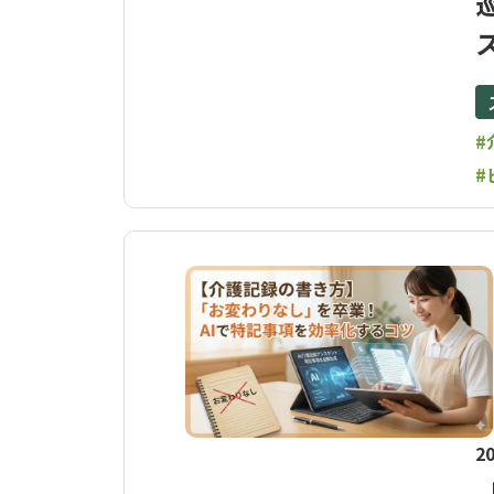
#
#
20