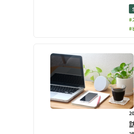
#
#
20