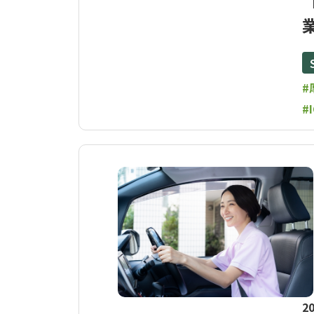
#
#
20