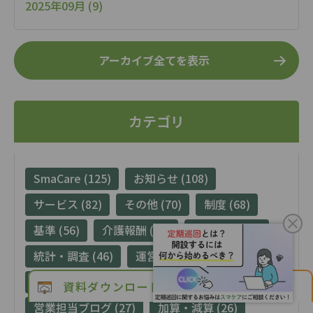
2025年09月 (9)
アーカイブ全てを表示
カテゴリ
SmaCare (125)
お知らせ (108)
サービス (82)
その他 (70)
制度 (68)
基準 (56)
介護報酬 (54)
導入事例 (47)
統計・調査 (46)
運営 (41)
報酬算定・単位数 (36)
地域提供 (29)
資料ダウンロード
お問い合わせ
営業担当ブログ (27)
加算・減算 (26)