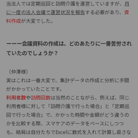
当法人では定期巡回と訪問介護を運営していますが、
月
に一度の法人会議で運営状況を報告
する必要があり、
資
料作成
が大変でした。
ーーー
会議資料の作成は、どのあたりに一番苦労され
ていたのでしょうか？
（仲澤様）
実はこれは一番大変で、集計データの作成と分析に手間
がかかっていたことです。
利用者数
や
訪問回数
は当然のことながら、例えば、同じ
利用者様に対して「訪問介護で行った場合」と「定期巡
回で行った場合」で、かかった時間や金額がどう違うの
かを比較する際、スマケアのデータをベースにしつつ
も、結局は自分たちでExcelに数式を入れて計算し直さな