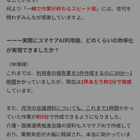
何より「
一瞬で作業が終わるスピード感
」には、世代を
問わずみんなが感謝していますよ。
ーーー実際にスマケアAI利用後、どのくらいの効率化
が実現できましたか？
（仲澤様）
これまでは、
利用者の報告書を1件作成するのに30分～1
時間
かか
っていましたが、現在は
1件あたり約2分で完成
しています。
また、
月次の会議資料についても、これまで1時間
かかっ
ていた作業が
約5分
で作成できるようになりました。
介護・医療連携推進会議の資料もスマケアAIで作成して
おり、業務負担が大幅に軽減され、本当に助かっていま