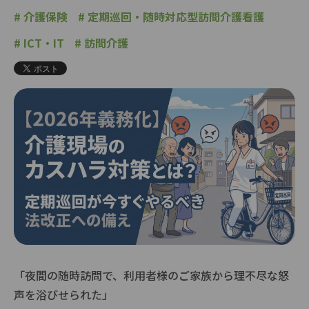
#
介護保険
#
定期巡回・随時対応型訪問介護看護
#
ICT・IT
#
訪問介護
「夜間の随時訪問で、利用者様のご家族から理不尽な怒
声を浴びせられた」