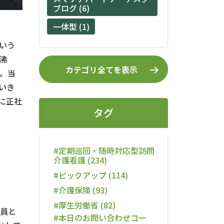
ブログ (6)
一体型 (1)
いう
沸
カテゴリ全てを表示
。当
いき
に正社
タグ
#定期巡回・随時対応型訪問
介護看護 (234)
#ピックアップ (114)
#介護保険 (93)
#厚生労働省 (82)
員と
#本日のお問い合わせコー