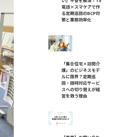
い」不安を解消！TV
電話×スマケアで作
る定期巡回のBCP対
策と業務効率化
「集合住宅×訪問介
護」のビジネスモデ
ルに限界？定期巡
回・随時対応サービ
スへの切り替えが経
営を救う理由