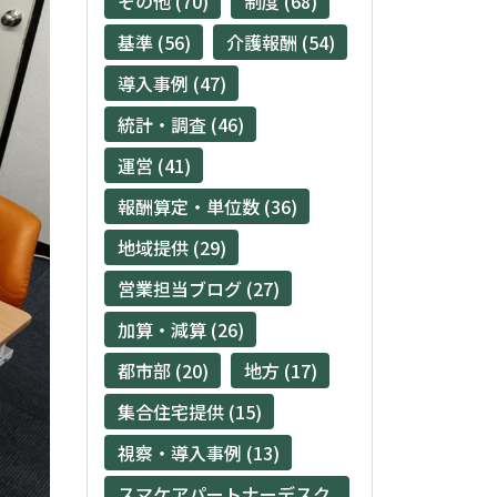
その他 (70)
制度 (68)
基準 (56)
介護報酬 (54)
導入事例 (47)
統計・調査 (46)
運営 (41)
報酬算定・単位数 (36)
地域提供 (29)
営業担当ブログ (27)
加算・減算 (26)
都市部 (20)
地方 (17)
集合住宅提供 (15)
視察・導入事例 (13)
スマケアパートナーデスク