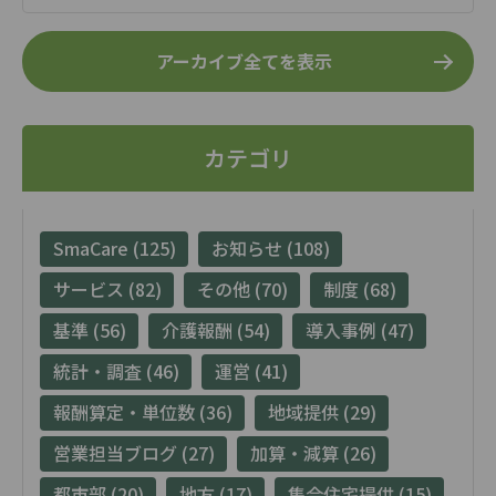
アーカイブ全てを表示
カテゴリ
SmaCare (125)
お知らせ (108)
サービス (82)
その他 (70)
制度 (68)
基準 (56)
介護報酬 (54)
導入事例 (47)
統計・調査 (46)
運営 (41)
報酬算定・単位数 (36)
地域提供 (29)
営業担当ブログ (27)
加算・減算 (26)
都市部 (20)
地方 (17)
集合住宅提供 (15)