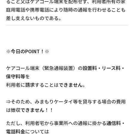
ること又はケアコール端末を配布せず、利用者所有の家
庭用電話や携帯電話により随時の通報を行わせることも
差し支えないものである。
※今日のPOINT！※
ケアコール端末（緊急通報装置）の
設置料・リース料・
保守料等
を
利用者に
請求
することは
できません
。
⇒そのため、みまもりケータイ等を貸与する場合の費用
は徴収
できません
！！
ただし、利用者宅から事業所への通報に掛かる
通信料・
電話料金
については