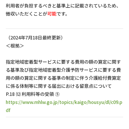
利用者が負担するべきと基準上に記載されているため、
徴収いただくことが
可能
です。
（2024年7月18日最終更新）
＜根拠＞
指定地域密着型サービスに要する費用の額の算定に関す
る基準及び指定地域密着型介護予防サービスに要する費
用の額の算定に関する基準の制定に伴う介護給付費算定
に係る体制等に関する届出における留意点について
P.18 ⑿ 利用料等の受領 ⑤
https://www.mhlw.go.jp/topics/kaigo/housyu/dl/c09.p
df