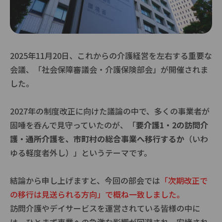
2025
年
11
月
20
日、これからの介護経営を左右する重要な
会議、「社会保障審議会・介護保険部会」が開催されま
した。
2027年の制度改正に向けた議論の中で、多くの事業者が
固唾を呑んで見守っていたのが、「
要介護1・2の訪問介
護・通所介護を、市町村の総合事業へ移行するか
（いわ
ゆる軽度者外し）」というテーマです。
結論から申し上げますと、今回の部会では
「次期改正で
の移行は見送られる方向」で概ね一致しました。
訪問介護やデイサービスを運営されている皆様の中に
は、ひとまず事業への急激な影響が回避され、安堵され