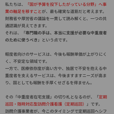
私たちは、
「国が予算を投下したがっている分野」へ事
業の軸足を移すこと
が、最も確実な道筋だと考えます。
財務省や厚労省の議論を一貫して読み解くと、一つの共
通認識が見えてきます。
それは、「
専門職の手は、本当に支援が必要な中重度者
のために使うべき
」という点です。
軽度者向けのサービスは、今後も報酬単価が上がりにく
く、不安定な領域です。
一方で、医療依存度が高い方や、独居で不安を抱える中
重度者を支えるサービスは、今後ますますニーズが高ま
り、国としても報酬を手厚くせざるを得ません。
その「中重度者在宅支援」の切り札となるのが、「
定期
巡回・随時対応型訪問介護看護（定期巡回）
」です。
訪問介護事業者が、今このタイミングで定期巡回へシフ