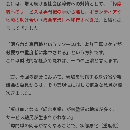
会）は、
増え続ける社会保障費への対策
として、「
軽度
者へのサービスは専門職の手から離し、ボランティアや
地域の助け合い（総合事業）へ移行すべきだ
」と強く提
言してきました。
「
限られた専門職というリソースは、より手厚いケアが
必要な中重度者に集中させる
」という方針です。
これは財政的な視点で見れば、一つの正論と言えます。
一方、今回の部会において、現場を管轄する
厚労省
や
審
議会の委員
からは、その実現性に対して慎重な意見が相
次ぎました。
「受け皿となる『総合事業』が未整備の地域が多く、
サービス難民が生まれかねない」
「専門職の関与がなくなることで、状態悪化（重度化）