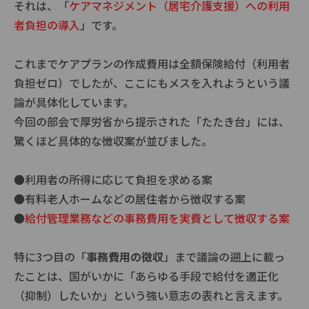
それは、「
ケアマネジメント（居宅介護支援）への利用
者負担の導入
」です。
これまでケアプランの作成費用は全額保険給付（利用者
負担ゼロ）でしたが、ここにもメスを入れようという議
論が具体化しています。
今回の部会で厚労省から提示された「たたき台」には、
驚くほど具体的な徴収案が並びました。
●利用者の所得に応じて負担を求める案
●有料老人ホームなどの居住者から徴収する案
●
給付管理業務などの事務費用を実費として徴収する案
特に
3
つ目の「
事務費用の徴収
」まで議論の遡上に載っ
たことは、国がいかに「あらゆる手段で給付を適正化
（抑制）したいか」という強い意志の表れと言えます。