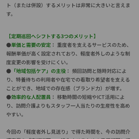
ト（または併設）するメリットは非常に大きいと言えま
す。
【定期巡回へシフトする3つのメリット】
●
単価と需要の安定
：
重度者を支えるサービスのため、
報酬単価が高く設定されており、軽度者外しのような制
度変更の影響を受けにくい。
●
「地域包括ケア」の主役
：
頻回訪問と随時対応によ
り、特養待ちの利用者や在宅での看取り希望者を支える
ことができ、地域での存在感（ブランド力）が増す。
●
効率的な人配置員
：
移動時間の短縮やICT活用によ
り、訪問介護よりもスタッフ一人当たりの生産性を高め
やすい。
今回の「軽度者外し見送り」で得た時間を、今の訪問介