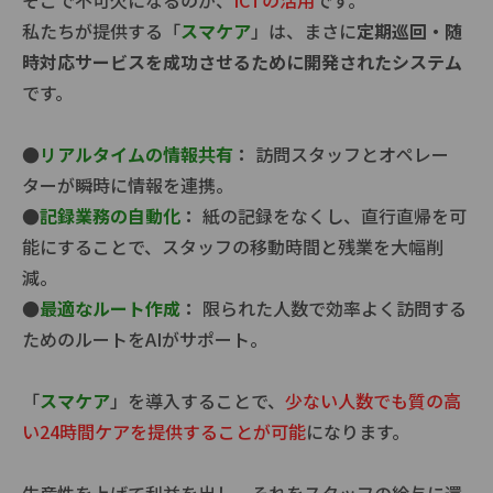
そこで不可欠になるのが、
ICTの活用
です。
私たちが提供する「
スマケア
」は、まさに
定期巡回・随
時対応サービスを成功させるために開発されたシステム
です。
●
リアルタイムの情報共有
：
訪問スタッフとオペレー
ターが瞬時に情報を連携。
●
記録業務の自動化
：
紙の記録をなくし、直行直帰を可
能にすることで、スタッフの移動時間と残業を大幅削
減。
●
最適なルート作成
：
限られた人数で効率よく訪問する
ためのルートをAIがサポート。
「
スマケア
」を導入することで、
少ない人数でも質の高
い24時間ケアを提供することが可能
になります。