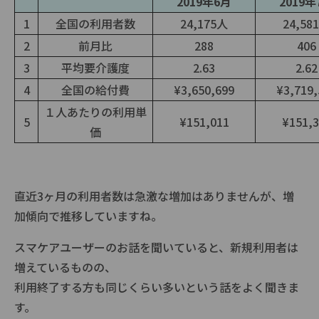
2019年6月
2019年
1
全国の利用者数
24,175人
24,58
2
前月比
288
406
3
平均要介護度
2.63
2.62
4
全国の給付費
¥3,650,699
¥3,719,
１人あたりの利用単
5
¥151,011
¥151,3
価
直近3ヶ月の利用者数は急激な増加はありませんが、増
加傾向で推移していますね。
スマケアユーザーのお話を聞いていると、新規利用者は
増えているものの、
利用終了する方も同じくらい多いという話をよく聞きま
す。